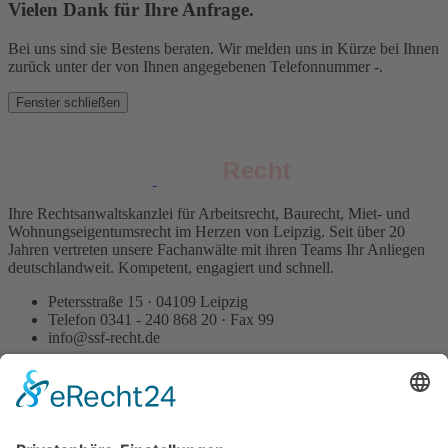
Vielen Dank für Ihre Anfrage.
Bei uns sind sie Bestens beraten. Wir melden uns in Kürze bei Ihnen
zurück unter der von Ihnen angegebenen Telefonnummer
-
.
Fenster schließen
Recht
Recht
Ihre Rechtsanwaltskanzlei für Arbeitsrecht, Baurecht, Miet- und
Wohnungseigentumsrecht im Herzen von Leipzig. Seit über 20
Jahren vertreten unsere Fachanwälte mit ihren Teams Ihr Anliegen
deutschlandweit. Kompetent, engagiert und schnell.
Petersstraße 15 · 04109 Leipzig
Telefon 0341 - 240 868 20 · Fax 99
info@ssf-recht.de
Spezialisiert auf
Arbeitsrecht Arbeitgeber
Arbeitsrecht Arbeitnehmer